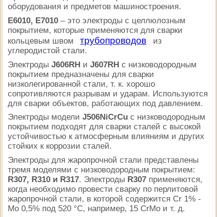
оборудования и предметов машиностроения.
Е6010, Е7010
– это электроды с целлюлозным
покрытием, которые применяются для сварки
трубопроводов
кольцевым швом
из
углеродистой стали.
Электроды
J606RH
и
J607RH
с низководородным
покрытием предназначены для сварки
низколегированной стали, т. к. хорошо
сопротивляются разрывам и ударам. Используются
для сварки объектов, работающих под давлением.
Электроды модели
J506NiCrCu
с низководородным
покрытием подходят для сварки сталей с высокой
устойчивостью к атмосферным влияниям и других
стойких к коррозии сталей.
Электроды для жаропрочной стали представлены
тремя моделями с низководородным покрытием:
R307, R310 и R317
. Электроды
R307
применяются,
когда необходимо провести сварку по перлитовой
жаропрочной стали, в которой содержится Cr 1% -
Mo 0,5% под 520 °C, например, 15 CrMo и т. д.