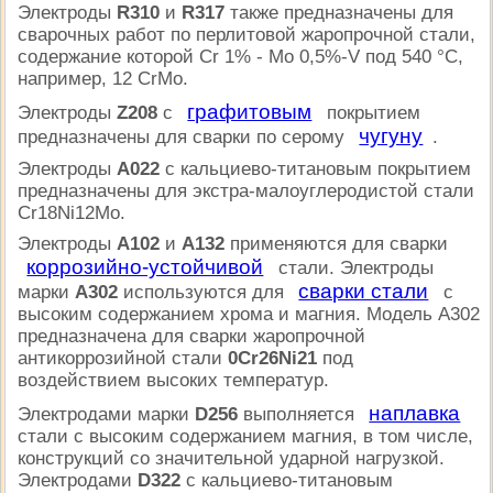
Электроды
R310
и
R317
также предназначены для
сварочных работ по перлитовой жаропрочной стали,
содержание которой Cr 1% - Mo 0,5%-V под 540 °C,
например, 12 CrMo.
графитовым
Электроды
Z208
с
покрытием
чугуну
предназначены для сварки по серому
.
Электроды
А022
с кальциево-титановым покрытием
предназначены для экстра-малоуглеродистой стали
Cr18Ni12Mo.
Электроды
А102
и
А132
применяются для сварки
коррозийно-устойчивой
стали. Электроды
сварки стали
марки
А302
используются для
с
высоким содержанием хрома и магния. Модель
А302
предназначена для сварки жаропрочной
антикоррозийной стали
0Cr26Ni21
под
воздействием высоких температур.
наплавка
Электродами марки
D256
выполняется
стали с высоким содержанием магния, в том числе,
конструкций со значительной ударной нагрузкой.
Электродами
D322
с кальциево-титановым