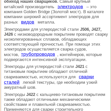
обиход наших сварщиков.
Самый крупный
электродов
китайский производитель
– это
компания Golden Bridge (Золотой мост). В каталоге
компании широкий ассортимент электродов для
видов
разных
металла.
Электродами для углеродистой стали
J506, J427,
J426
с низководородным покрытием проводят сварку
низколегированных сплавов, обладающих
соответствующей прочностью. При помощи этих
электродов осуществляется сварка судов,
трубопроводов
мостов,
, контейнеров, которые
подвергаются интенсивной эксплуатации.
Электроды для углеродистой стали
J421
с
титановым покрытием обладают отличной
сварки
свариваемостью, используются для
сталей
легкой текстуры, где необходим узкий
аккуратный шов.
Электроды
J422
с кальциево-титановым покрытием
также обладают отличными механическими
свойствами и плавильной свариваемостью.
Применяются для сварки строительного