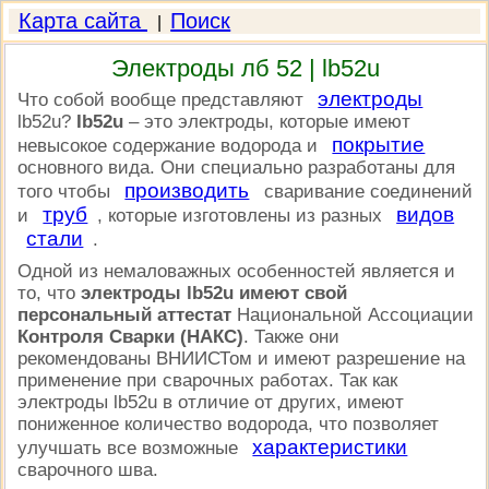
Карта сайта
Поиск
|
Электроды лб 52 | lb52u
электроды
Что собой вообще представляют
lb52u?
Ib52u
–
это электроды, которые имеют
покрытие
невысокое содержание водорода и
основного вида
. Они специально разработаны для
производить
того чтобы
сваривание соединений
труб
видов
и
, которые изготовлены из разных
стали
.
Одной из немаловажных особенностей является и
то, что
электроды lb52u имеют свой
персональный аттестат
Национальной Ассоциации
Контроля Сварки (НАКС)
. Также они
рекомендованы ВНИИСТом и имеют разрешение на
применение при сварочных работах. Так как
электроды lb52u в отличие от других, имеют
пониженное количество водорода, что позволяет
характеристики
улучшать все возможные
сварочного шва.