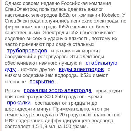
Однако совсем недавно Российская компания
СпецЭлектрод попыталась сделать аналог
настоящих электродов lb52u от компании Kobelсo. У
СпецЭлектрода получились неплохие электроды, но
фирменные электроды lb52u являются более
качественными. Электроды lb52u обеспечивают
изделию высокую ударную вязкость, поэтому их
часто применяют при сварке стальных
трубопроводов
и различных морских
сооружений и резервуаров. Эти электроды
стабильную
обеспечивают намного лучшую и
дугу
виды электродов
, нежели другие
с
низким содержанием водорода. lb52u имеют
покрытие
основное
.
прокалки этого электрода
Режим
происходит
при температуре 300-350 градусов. Время
прокалки
составляет от тридцати до
шестидесяти минут. Примечательно, что при
температуре воздуха в 20 градусов и влажностью
60% содержание диффундирующего водорода
составляет 1,5-1,9 мл на 100 грамм.