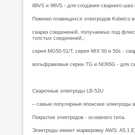
88VS и 98VS - для создания сварного шва
Помимо плавящихся электродов Kobelco вы
сварка соединений, получаемых под флюс
толстых соединений,;
серия MG50-51/T, серия MIX 50 и 50s - сва
вольфрамовые серии TG и NO65G - для св
Cварочные электроды LB-52U
– самые популярные японские электроды 
Покрытие электродов - основного типа.
Электроды имеют маркировку AWS: А5.1 Е7