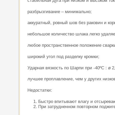
стабильная дуга при низком и высоком ток
разбрызгивание – минимально;
аккуратный, ровный шов без раковин и ко
небольшое количество шлака легко удаляе
любое пространственное положение сварк
широкий угол под разделку кромки;
Ударная вязкость по Шарпи при -40ºС : ø 
лучшее проплавление, чем у других низко
Недостатки:
Быстро впитывают влагу и отсыреваю
При затрудненном повторном поджиге