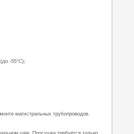
до -55°С);
емонте магистральных трубопроводов.
кальном шве. Просушка требуется только