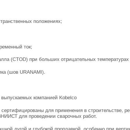
странственных положениях;
ременный ток;
лла (CTOD) при больших отрицательных температурах (
ика (шов URANAMI).
, выпускаемых компанией Kobelco
, сертифицированы для применения в строительстве, р
 ВНИИСТ для проведении сварочных работ.
ной дугой и глубокой проплавкой, особенно при верти