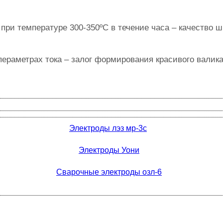
 при температуре 300-350ºС в течение часа – качество
ераметрах тока – залог формирования красивого валика
Электроды лэз мр-3с
Электроды Уони
Сварочные электроды озл-6