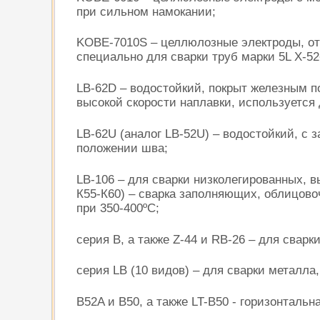
при сильном намокании;
KOBE-7010S – целлюлозные электроды, от
специально для сварки труб марки 5L X-52
LB-62D – водостойкий, покрыт железным п
высокой скорости наплавки, используется
LB-62U (аналог LB-52U) – водостойкий, с
положении шва;
LB-106 – для сварки низколегированных, 
К55-К60) – сварка заполняющих, облицово
при 350-400ºС;
серия В, а также Z-44 и RB-26 – для сварк
серия LB (10 видов) – для сварки металла
B52A и B50, а также LT-B50 - горизонтальн