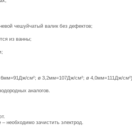
ах;
рневой чешуйчатый валик без дефектов;
тся из ванны;
и;
2,6мм=91Дж/см²; ø 3,2мм=107Дж/см²; ø 4,0мм=111Дж/см²)
водородных аналогов.
т.
 – необходимо зачистить электрод.