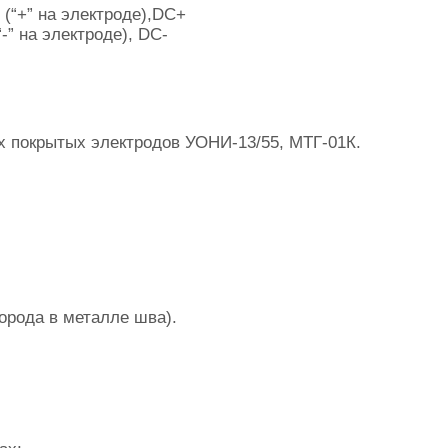
(“+” на электроде),DC+
-” на электроде), DC-
х покрытых электродов УОНИ-13/55, МТГ-01К.
орода в металле шва).