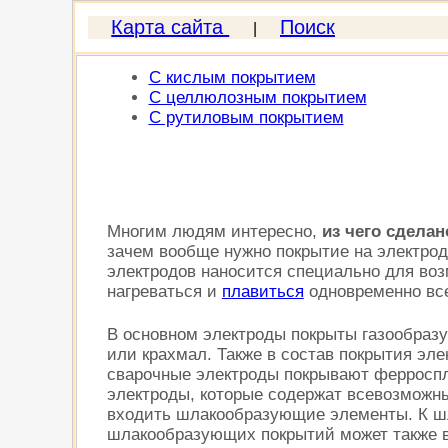
Карта сайта
Поиск
|
С кислым покрытием
С целлюлозным покрытием
С рутиловым покрытием
Многим людям интересно,
из чего сдела
зачем вообще нужно покрытие на электрод
электродов наносится специально для во
нагреваться и
плавиться
одновременно все
В основном электроды покрыты газообразу
или крахмал. Также в состав покрытия эле
сварочные электроды покрывают ферроспл
электроды, которые содержат всевозможн
входить шлакообразующие элементы. К шл
шлакообразующих покрытий может также в