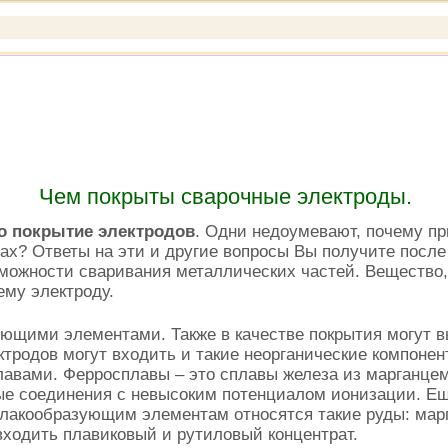
Чем покрыты сварочные электроды.
но покрытие электродов
. Одни недоумевают, почему п
ах? Ответы на эти и другие вопросы Вы получите после
зможности сваривания металлических частей
. Вещество,
му электроду.
ющими элементами. Также в качестве покрытия могут вы
ктродов могут входить и такие неорганические компонен
авами. Ферросплавы – это сплавы железа из марганцем,
ые соединения с невысоким потенциалом ионизации. Еще
акообразующим элементам относятся такие руды: марга
ходить плавиковый и рутиловый концентрат.