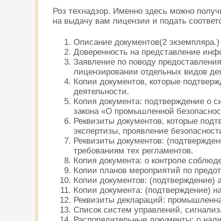
Роз технадзор. Именно здесь можно полу
на выдачу вам лицензии и подать соотве
Описание документов(2 экземпляра.)
Доверенность на представление инф
Заявление по поводу предоставления
лицензировании отдельных видов де
Копии документов, которые подтверж
деятельности.
Копия документа: подтверждение о с
закона «О промышленной безопаснос
Реквизиты документов, которые подт
экспертизы, проявление безопасности
Реквизиты документов: (подтверждени
требованиям тех регламентов.
Копия документа: о контроле соблюд
Копии планов мероприятий по предот
Копии документов: (подтверждение) 
Копии документа: (подтверждение) н
Реквизиты деклараций: промышленна
Список систем управлений, сигнализ
Распорядительные документы: о нал