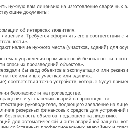
чить нужную вам лицензию на изготовление сварочных э
тствующие документы:
ормации об интересах заявителя.
 лицензии. Требуется оформлять его в соответствии с ч
ятельности».
дают наличие нужного места (участков, зданий) для ос
истемах управления промышленной безопасности, соотв
ти опасных произведений объектов».
верждали бы ввод объектов в эксплуатацию или реквиз
 на тех или иных участках или зданиях.
е) соответствия техно устройств, которые будут примен
ения безопасности на производстве.
вращение и устранении аварий на производстве.
аттестации руководителя, подающего заявление на лиц
аличие резервных финансовых средств для устранений 
я безопасность объектов, подающего на лицензию.
аций для автоматической и анти аварийной защиты, кот
ичии собственных профессиональных аварийных и спас