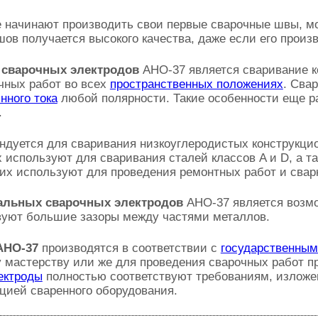
е начинают производить свои первые сварочные швы, мо
ов получается высокого качества, даже если его произ
 сварочных электродов
АНО-37 является сваривание к
чных работ во всех
пространственных положениях
. Сва
нного тока
любой полярности. Такие особенности еще р
.
дуется для сваривания низкоуглеродистых конструкцио
х используют для сваривания сталей классов A и D, а та
их используют для проведения ремонтных работ и свар
альных сварочных электродов
АНО-37 является возмо
вуют большие зазоры между частями металлов.
АНО-37
производятся в соответствии с
государственным
 мастерству или же для проведения сварочных работ п
ектроды
полностью соответствуют требованиям, изложен
цией сваренного оборудования.