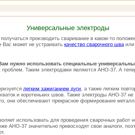
Универсальные электроды
е получаться производить сваривание в каком-то положе
е Вас может не устраивать
качество сварочного шва
или
 Вам нужно использовать специальные универсальн
проблем. Таким электродами являются АНО-37. А тепе
еризуется
легким зажиганием дуги
, а также легким пов
аток и коротеньких швов. Также электроды АНО-37 не 
го, они обеспечивают прекрасное формирование металла
зволяет использовать для проведения сварочных рабо
акже АНО-37 значительно превосходят свои аналоги, по
т.