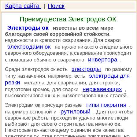
Карта сайта
Поиск
|
Преимущества Электродов ОК.
Электроды ок
известны во всем мире
благодаря своей коррозийной стойкости
,
надежности и крепости сваривания. Для сварки
электродами ок
не нужно никакого специального
сварочного оборудования, а сваривание происходит
инвертора
с помощью обычного сварочного
.
электроды
Среди электродов ок есть
по разному
электроды для
типу назначения, например, есть
резки
металла, для сваривания, для строжки,
нержавеющих
подготовки кромок, для сварки
,
высоколегированных и низколегированных сталей.
типы покрытия
Электродам ок присущи разные
,
рутиловый
например основной и
. Для того чтобы
сварочные работы проходили удачно многие люди
выбирают для своего строительства именно
ок
.
Некоторые по-настоящему оценили все качества
электродов ок, став постоянными покупателями, но