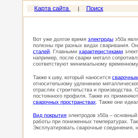
Карта сайта
Поиск
|
Вот уже долгое время
электроды
э50а явля
полезны при разных видах сваривания. Он
сталей
. Главными
характеристиками
элект
например, после сварки металл сопротивл
соответствуют минимальному временному 
Также к шву, который наносится
сварочным
относительному удлинению металлическог
отраслях строительства и производства. О
постоянного профиля. Также их применяю
сварочных пространствах
. Также они идеа
Вид покрытия
электродов э50а – основный
работы при пониженных температурах. Так
Эксплуатировать сварочные соединения, н