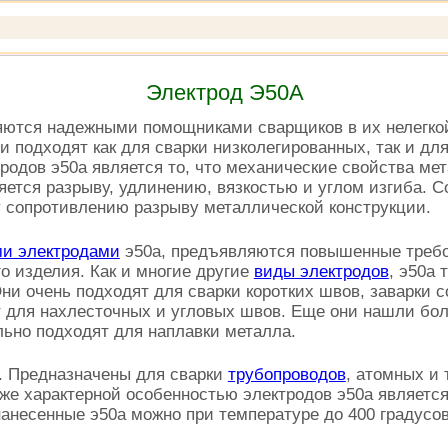
Электрод Э50А
ются надежными помощниками сварщиков в их нелегкой
и подходят как для сварки низколегированных, так и д
родов э50а является то, что механические свойства ме
яется разрыву, удлинению, вязкостью и углом изгиба. С
сопротивлению разрыву металлической конструкции.
и электродами
э50а, предъявляются повышенные требов
о изделия. Как и многие другие
виды электродов
, э50а
ни очень подходят для сварки коротких швов, заварки 
т для нахлесточных и угловых швов. Еще они нашли бол
льно подходят для наплавки металла.
. Предназначены для сварки
трубопроводов
, атомных и 
же характерной особенностью электродов э50а является
анесенные э50а можно при температуре до 400 градусо