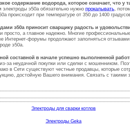
зкое содержание водорода, которое означает, что
у т
м электроды э50а обязательно нужно
прокалывать
, пото
а происходит при температуре от 350 до 1400 градусов 
дами э50а приносит сварщику радость и удовольств
и просто, а главное надежно. Многие профессиональн
гие Интернет-форумы продолжают заполняться отзывами,
роде э50а.
жной составной в начале успешно выполненной рабо
 из-за неудачной покупки или сделки с мошенником. По
ако в Сети существуют честные продавцы, которые сот
укцию, достойную Вашего внимания. Связать с такими 
Электроды для сварки котлов
Электроды Geka