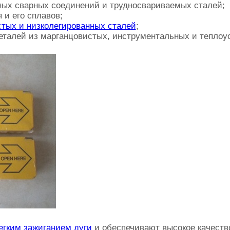
ных сварных соединений и трудносвариваемых сталей;
и его сплавов;
стых и низколегированных сталей
;
еталей из марганцовистых, инструментальных и теплоу
егким зажиганием дуги
и обеспечивают высокое качеств