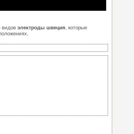
е видов
электроды швеция
, которые
положениях.