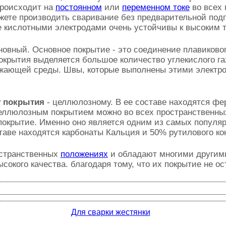
роисходит на
постоянном
или
переменном токе
во всех
ете производить сваривание без предварительной подгот
е кислотными электродами очень устойчивы к высоким 
новный. Основное покрытие - это соединение плавиково
крытия выделяется большое количество углекислого га
ужающей среды. Швы, которые выполнены этими электр
у покрытия
- целлюлозному. В ее составе находятся фе
еллюлозным покрытием можно во всех пространственны
окрытие. Именно оно является одним из самых популярн
таве находятся карбонаты Кальция и 50% рутилового ко
остранственных
положениях
и обладают многими другими
окого качества. благодаря тому, что их покрытие не ос
Для сварки жестянки