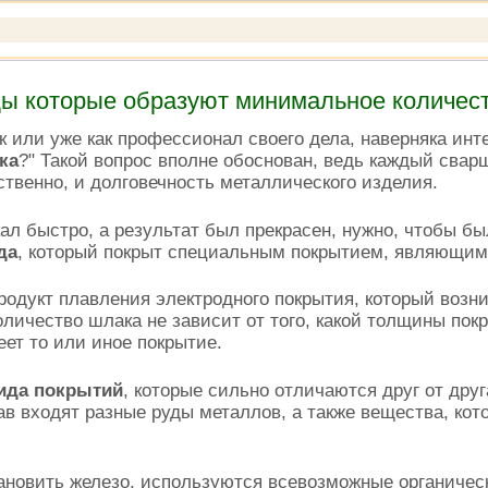
ы которые образуют минимальное количес
 или уже как профессионал своего дела, наверняка инт
ка
?" Такой вопрос вполне обоснован, ведь каждый свар
ственно, и долговечность металлического изделия.
кал быстро, а результат был прекрасен, нужно, чтобы б
да
, который покрыт специальным покрытием, являющимс
продукт плавления электродного покрытия, который возн
оличество шлака не зависит от того, какой толщины пок
еет то или иное покрытие.
вида покрытий
, которые сильно отличаются друг от дру
тав входят разные руды металлов, а также вещества, ко
тановить железо, используются всевозможные органичес