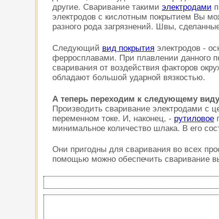
другие. Сваривание такими
электродами
п
электродов с кислотным покрытием Вы мож
разного рода загрязнений. Швы, сделанны
Следующий
вид покрытия
электродов - ос
ферросплавами. При плавлении данного по
сваривания от воздействия факторов окр
обладают большой ударной вязкостью.
А теперь переходим к следующему вид
Производить сваривание электродами с ц
переменном токе. И, наконец, -
рутиловое
п
минимальное количество шлака. В его сос
Они пригодны для сваривания во всех пр
помощью можно обеспечить сваривание выс