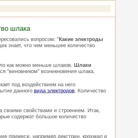
тво шлака
ересовались вопросом: "
Какие электроды
щик знает, что чем меньшее количество
ыло как можно меньше шлаков.
Шлаки
я "виновником" возникновения шлака.
икает под воздействием на него
рытие данного
вида электродов
. Количество
га своими свойствами и строением. Итак,
торые содержат большое количество
кие примеси, например декстрин, крохмал и