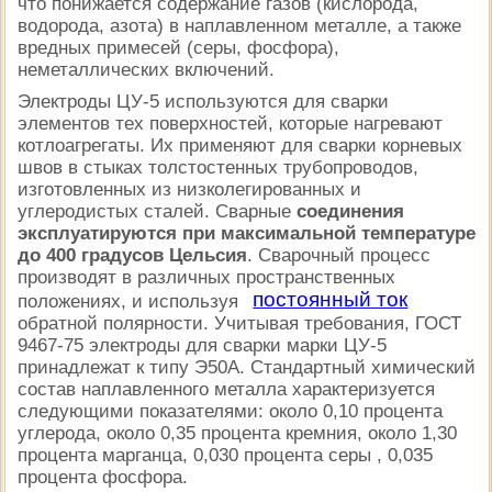
что понижается содержание газов (кислорода,
водорода, азота) в наплавленном металле, а также
вредных примесей (серы, фосфора),
неметаллических включений.
Электроды ЦУ-5 используются для сварки
элементов тех поверхностей, которые нагревают
котлоагрегаты. Их применяют для сварки корневых
швов в стыках толстостенных трубопроводов,
изготовленных из низколегированных и
углеродистых сталей. Сварные
соединения
эксплуатируются при максимальной температуре
до 400 градусов Цельсия
. Сварочный процесс
производят в различных пространственных
постоянный ток
положениях, и используя
обратной полярности. Учитывая требования, ГОСТ
9467-75 электроды для сварки марки ЦУ-5
принадлежат к типу Э50А. Стандартный химический
состав наплавленного металла характеризуется
следующими показателями: около 0,10 процента
углерода, около 0,35 процента кремния, около 1,30
процента марганца, 0,030 процента серы , 0,035
процента фосфора.