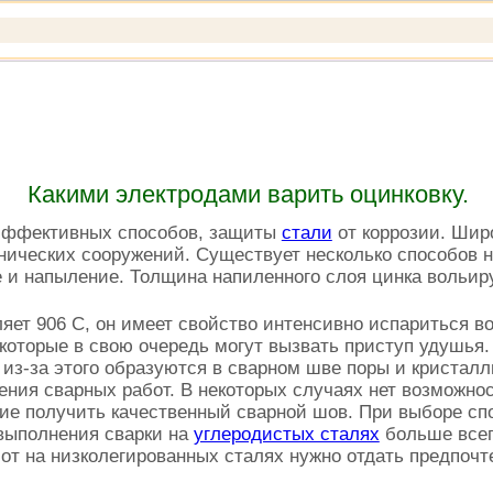
Какими электродами варить оцинковку.
 эффективных способов, защиты
стали
от коррозии. Шир
хнических сооружений. Существует несколько способов н
 и напыление. Толщина напиленного слоя цинка вольиру
ляет 906 С, он имеет свойство интенсивно испариться в
 которые в свою очередь могут вызвать приступ удушья
и из-за этого образуются в сварном шве поры и кристал
ния сварных работ. В некоторых случаях нет возможнос
е получить качественный сварной шов. При выборе с
 выполнения сварки на
углеродистых сталях
больше всег
бот на низколегированных сталях нужно отдать предпо