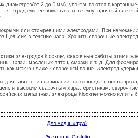
 диаметров(от 2 до 6 мм), упаковываются в картонные ко
 с электродами, её обматывают термоусадочной плёнкой.
х.
мокрыми или отсыревшими электродами. При намокании
ов Цельсия в течение часа. Хранить сварочные электро
стики электродов klockner, сварочные работы этими э
ины, грязи, масляных пятен, смазки и т. д. Для формир
ть как можно ближе к сварочной ванне. Электрод удерж
ы для работ при сваривании: газопроводов, нефтепрово
 цене и высоким сварочным характеристикам, сварочные
сийских магазинах, электроды klockner можно купить б
Для медных труб
Электроды Castolin