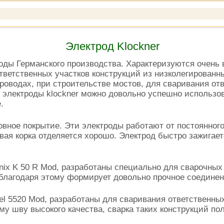
Электрод Klockner
роды Германского производства. Характеризуются очень
ветственных участков конструкций из низколегированны
оводах, при строительстве мостов, для сваривания отве
 электроды klockner можно довольно успешно использо
.
вное покрытие. Эти электроды работают от постоянного
ая корка отделяется хорошо. Электрод быстро зажигае
nix K 50 R Mod, разработаны специально для сварочных
благодаря этому формирует довольно прочное соединен
el 5520 Mod, разработаны для сваривания ответственны
у шву высокого качества, сварка таких конструкций по