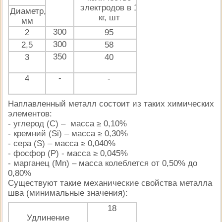
электродов в 1
Нижнее
Диаметр,
Вертикальн
кг, шт
мм
300
60-100
2
70-80
95
300
70-120
2,5
70-100
58
350
100-
3
90-110
40
150
-
160-
4
150-170
-
190
Наплавленный металл состоит из таких химических
элементов:
- углерод (С) – масса ≥ 0,10%
- кремний (Si) – масса ≥ 0,30%
- сера (S) – масса ≥ 0,040%
- фосфор (Р) - масса ≥ 0,045%
- марганец (Mn) – масса колеблется от 0,50% до
0,80%
Существуют такие механические свойства металла
шва (минимальные значения):
18
Удлинение