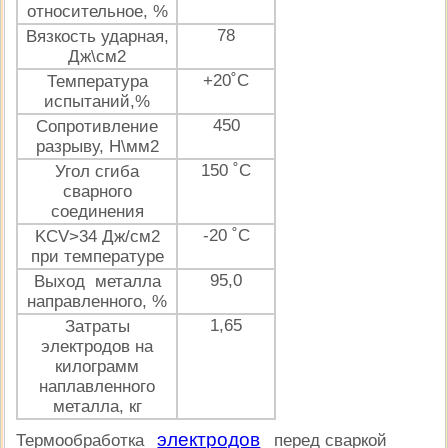
относительное, %
78
Вязкость ударная,
Дж\см2
+20˚С
Температура
испытаний,%
450
Сопротивление
разрыву, Н\мм2
150 ˚С
Угол сгиба
сварного
соединения
-20 ˚С
KCV>34 Дж/см2
при температуре
95,0
Выход металла
направленного, %
1,65
Затраты
электродов на
килограмм
наплавленного
металла, кг
электродов
Термообработка
перед сваркой