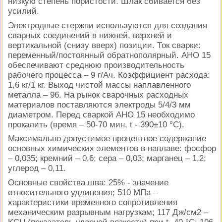
низкую степень пористости. Шлак сбивается без
усилий.
Электродные стержни используются для создания
сварных соединений в нижней, верхней и
вертикальной (снизу вверх) позиции. Ток сварки:
переменный/постоянный обратнополярный. АНО 15
обеспечивают среднюю производительность
рабочего процесса – 9 г/Ач. Коэффициент расхода:
1,6 кг/1 кг. Выход чистой массы наплавленного
металла – 96. На рынок сварочных расходных
материалов поставляются электроды 5/4/3 мм
диаметром. Перед сваркой АНО 15 необходимо
прокалить (время – 50-70 мин, t - 390±10 °C).
Максимально допустимое процентное содержание
основных химических элементов в наплаве: фосфор
– 0,035; кремний – 0,6; сера – 0,03; марганец – 1,2;
углерод – 0,11.
Основные свойства шва: 25% - значение
относительного удлинения; 510 МПа –
характеристики временного сопротивления
механическим разрывным нагрузкам; 117 Дж/см2 –