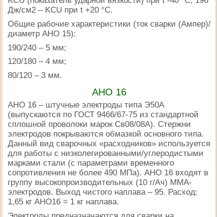
KCU (показатель ударной вязкости) при t -40 °C; 196
Дж/см2 – KCU при t +20 °C.
Общие рабочие характеристики (ток сварки (Ампер)/
диаметр АНО 15):
190/240 – 5 мм;
120/180 – 4 мм;
80/120 – 3 мм.
АНО 16
АНО 16 – штучные электроды типа Э50А
(выпускаются по ГОСТ 9466/67-75 из стандартной
сплошной проволоки марок Св08/08А). Стержни
электродов покрываются обмазкой основного типа.
Данный вид сварочных «расходников» используется
для работы с низколегированными/углеродистыми
марками стали (с параметрами временного
сопротивления не более 490 МПа). АНО 16 входят в
группу высокопроизводительных (10 г/Ач) ММА-
электродов. Выход чистого наплава – 95. Расход:
1,65 кг АНО16 = 1 кг наплава.
Электроды предназначаются для сварки на