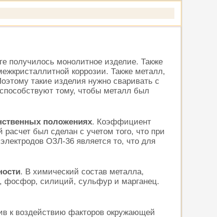
оге получилось монолитное изделие. Также
межкристаллитной коррозии. Также металл,
оэтому такие изделия нужно сваривать с
 способствуют тому, чтобы металл был
анственных положениях
. Коэффициент
 расчет был сделан с учетом того, что при
лектродов ОЗЛ-36 является то, что для
ности
. В химический состав металла,
м, фосфор, силиций, сульфур и марганец.
чив к воздействию факторов окружающей