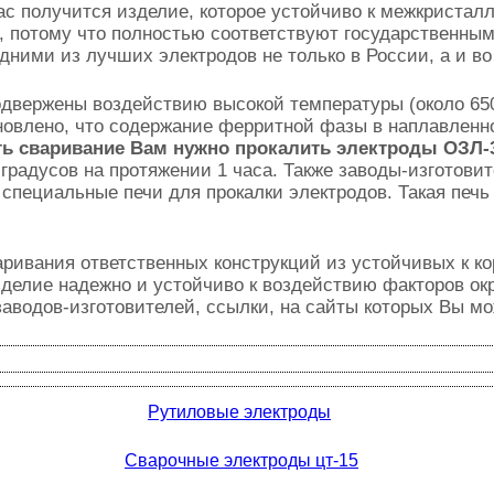
Вас получится изделие, которое устойчиво к межкристал
 потому что полностью соответствуют государственным 
дними из лучших электродов не только в России, а и во
вержены воздействию высокой температуры (около 650 
овлено, что содержание ферритной фазы в наплавленн
ать сваривание Вам нужно прокалить электроды ОЗЛ-
градусов на протяжении 1 часа
. Также заводы-изготови
пециальные печи для прокалки электродов. Такая печь
ривания ответственных конструкций из устойчивых к к
зделие надежно и устойчиво к воздействию факторов о
заводов-изготовителей, ссылки, на сайты которых Вы мо
Рутиловые электроды
Сварочные электроды цт-15